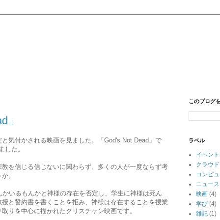
このブログ
ad」
付かされる映画を見ました。「God's Not Dead」で
ラベル
見ました。
イベント
クラウド
宗教を信じる信じないに関わらず、多くの人が一度ならず考
コンピュ
うか。
ニュース
んかいるもんかと神様の存在を否定し、学生に神様は死ん
映画
(4)
教授と誓約書を書くことを拒み、神様は存在することを授業
学び
(4)
り取りを中心に描かれたクリスチャン映画です。
雑記
(1)