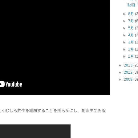
映画「G
►
8月
(
►
7月
(
►
5月
(
►
4月
(
►
3月
(
►
2月
(
►
1月
(
►
2013
(2
►
2012
(3)
►
2009
(6)
なくむしろ共生を志向することを明らかにし、創造主である