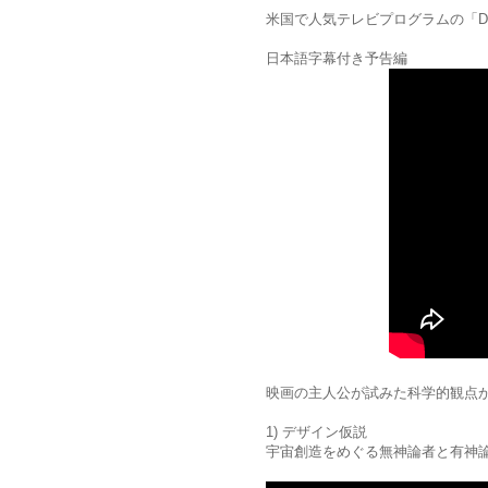
米国で人気テレビプログラムの「Duck Dy
日本語字幕付き予告編
映画の主人公が試みた科学的観点
1) デザイン仮説
宇宙創造をめぐる無神論者と有神論