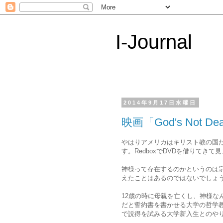
I-Journal
2014年9月17日水曜日
映画「God's Not De
やはりアメリカはキリスト教の国だと気
す。RedboxでDVDを借りてきて
神様って存在するのかというのは
えたことはあるのではないでしょ
12歳の時に母親を亡くし、神様な
だと誓約書を書かせる大学の哲学
で説得を試みる大学新入生とのや