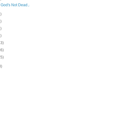
od's Not Dead」
3)
8)
2)
3)
13)
16)
15)
3)