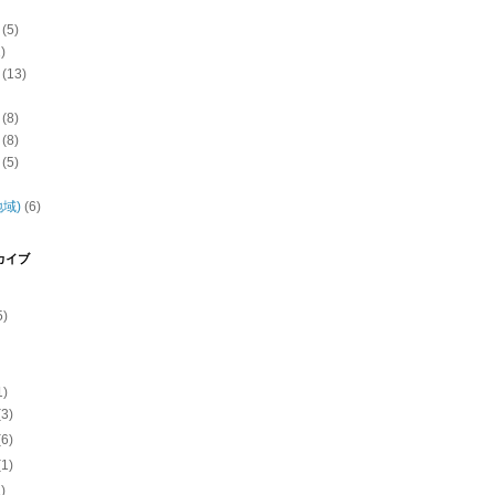
(5)
)
(13)
(8)
(8)
(5)
域)
(6)
カイブ
5)
1)
(3)
(6)
(1)
1)