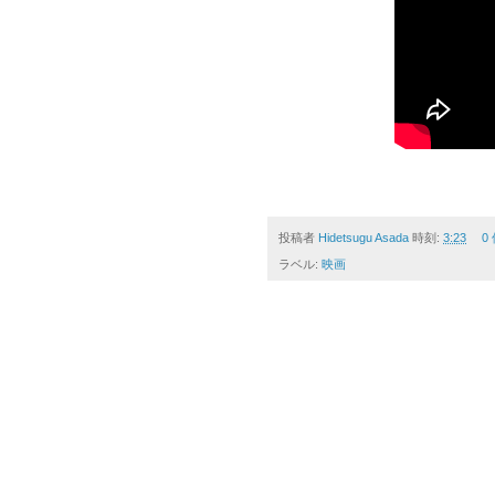
投稿者
Hidetsugu Asada
時刻:
3:23
0
ラベル:
映画