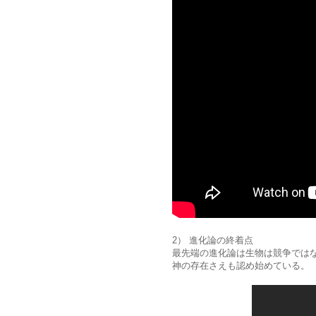
2） 進化論の終着点
最先端の進化論は生物は競争では
神の存在さえも認め始めている。