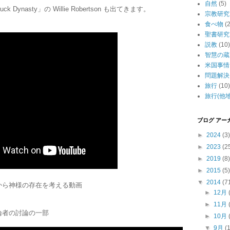
自然
(5)
nasty」の Willie Robertson も出てきます。
宗教研究
食べ物
(2
聖書研究
説教
(10)
智慧の蔵
米国事情
問題解決
旅行
(10)
旅行(他地
ブログ アー
►
2024
(3)
►
2023
(2
►
2019
(8)
►
2015
(5)
▼
2014
(7
から神様の存在を考える動画
►
12月
►
11月
者の討論の­一部
►
10月
▼
9月
(