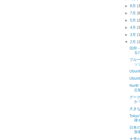
►
8月
(
►
7月
(
►
5月
(
►
4月
(
►
3月
(
▼
2月
(
信仰
る
ブル
ッ
Ubu
Ubu
North
丘陵
グーグ
か
大き
Tokyo
掃
日本の
加
大雪