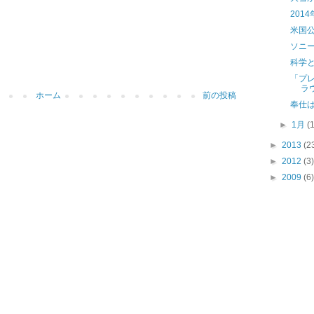
201
米国
ソニ
科学
「プ
ラ
ホーム
前の投稿
奉仕
►
1月
(
►
2013
(2
►
2012
(3)
►
2009
(6)