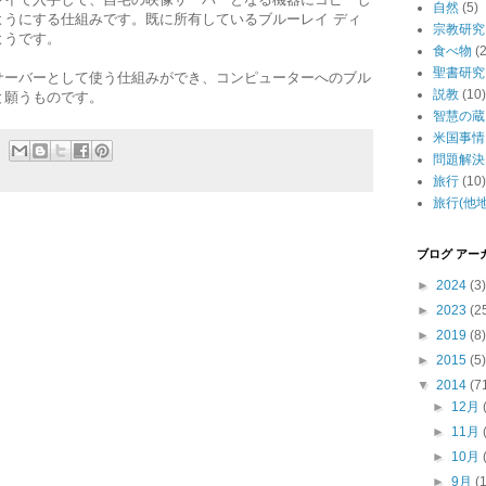
自然
(5)
ようにする仕組みです。既に所有しているブルーレイ ディ
宗教研究
ようです。
食べ物
(2
聖書研究
サーバーとして使う仕組みができ、コンピューターへのブル
説教
(10)
と願うものです。
智慧の蔵
米国事情
問題解決
旅行
(10)
旅行(他地
ブログ アー
►
2024
(3)
►
2023
(2
►
2019
(8)
►
2015
(5)
▼
2014
(7
►
12月
►
11月
►
10月
►
9月
(