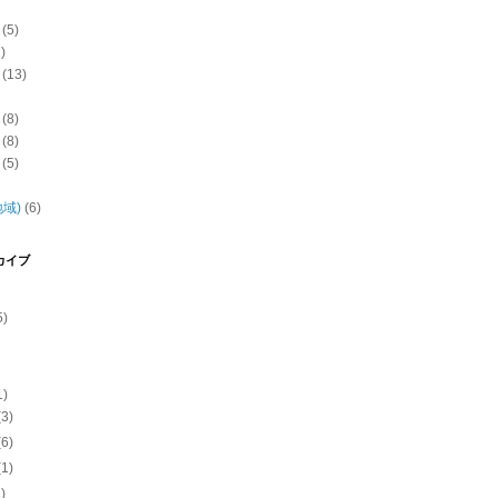
(5)
)
(13)
(8)
(8)
(5)
域)
(6)
カイブ
5)
1)
(3)
(6)
(1)
1)