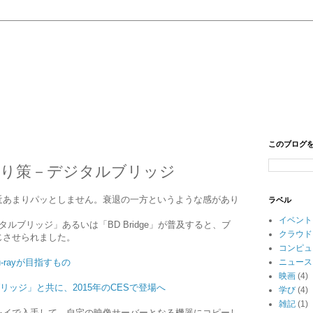
このブログ
残り策－デジタルブリッジ
近あまりパッとしません。衰退の一方というような感があり
ラベル
イベント
ルブリッジ」あるいは「BD Bridge」が普及すると、ブ
クラウド
じさせられました。
コンピュ
-rayが目指すもの
ニュース
映画
(4)
タルブリッジ」と共に、2015年のCESで登場へ
学び
(4)
雑記
(1)
レイで入手して、自宅の映像サーバーとなる機器にコピーし