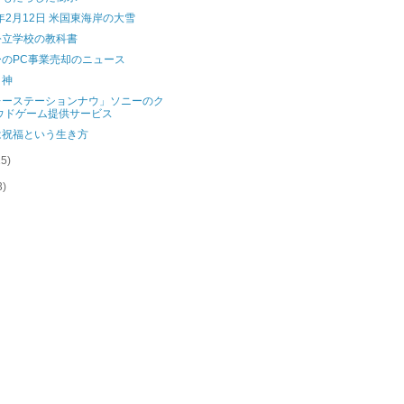
4年2月12日 米国東海岸の大雪
公立学校の教科書
ーのPC事業売却のニュース
と神
レーステーションナウ」ソニーのク
ウドゲーム提供サービス
は祝福という生き方
15)
3)