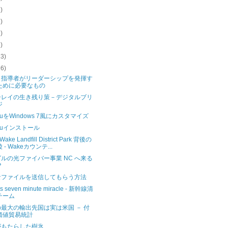
3)
8)
2)
3)
13)
16)
－指導者がリーダーシップを発揮す
ために必要なもの
ーレイの生き残り策－デジタルブリ
ジ
ntuをWindows 7風にカスタマイズ
ntuインストール
 Wake Landfill District Park 背後の
 - Wakeカウンテ...
ルの光ファイバー事業 NC へ来る
？
なファイルを送信してもらう方法
's seven minute miracle - 新幹線清
チーム
最大の輸出先国は実は米国 － 付
価値貿易統計
がもたらした樹氷