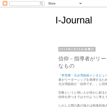
I-Journal
2014年2月28日金曜日
信仰－指導者がリー
なもの
「
李登輝・元台湾総統インタビュー
者がリーダーシップを発揮するた
元台湾総統が「信仰です。」と回
宗教というと弱い人が何かに頼る
信仰を持つまではそのように考え
しかし人間の真の強さは肉体的強