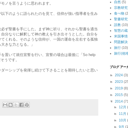
自然
(5)
がモノを言うように思われます。
宗教研究
が以下のように語られたのを見て、信仰が強い指導者を生み
食べ物
(2
聖書研究
説教
(10)
は必ず聖書を手にした。まず神に祈り、それから聖書を適当
智慧の蔵
、自分なりに解釈して神の教えを引き出そうとした。自分を
米国事情
けてくれる。そのような信仰が、一国の運命を左右する孤独
問題解決
る大きな力となる。」
旅行
(10)
旅行(他地
置いて就任宣誓を行い、宣誓の場合は最後に「So help
だそうです。
ブログ アー
ーダーシップを発揮し続けて下さることを期待したいと思い
►
2024
(3)
►
2023
(2
►
2019
(8)
►
2015
(5)
▼
2014
(7
►
12月
►
11月
►
10月
►
9月
(