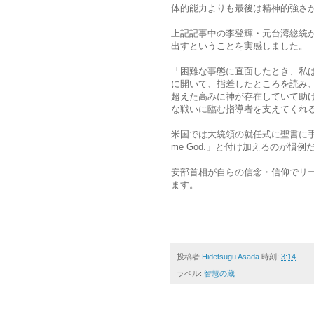
体的能力よりも最後は精神的強さ
上記記事中の李登輝・元台湾総統
出すということを実感しました。
「困難な事態に直面したとき、私
に開いて、指差したところを読み
超えた高みに神が存在していて助
な戦いに臨む指導者を支えてくれ
米国では大統領の就任式に聖書に手を
me God.」と付け加えるのが慣例
安部首相が自らの信念・信仰でリ
ます。
投稿者
Hidetsugu Asada
時刻:
3:14
ラベル:
智慧の蔵