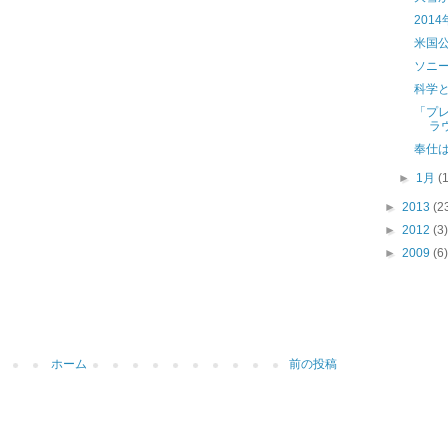
201
米国
ソニ
科学
「プ
ラ
奉仕
►
1月
(
►
2013
(2
►
2012
(3)
►
2009
(6)
ホーム
前の投稿