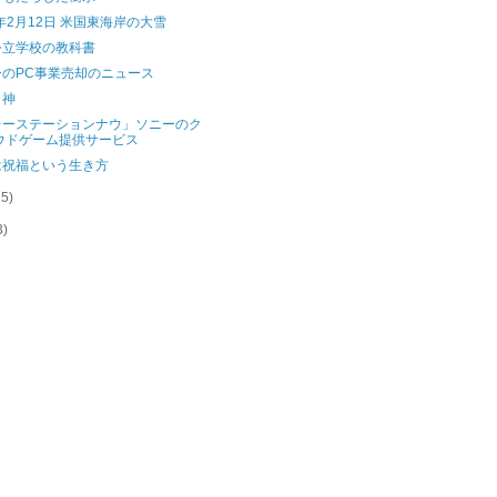
4年2月12日 米国東海岸の大雪
公立学校の教科書
ーのPC事業売却のニュース
と神
レーステーションナウ」ソニーのク
ウドゲーム提供サービス
は祝福という生き方
15)
3)