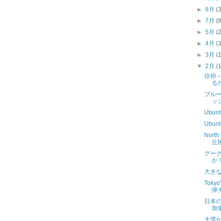
►
8月
(
►
7月
(
►
5月
(
►
4月
(
►
3月
(
▼
2月
(
信仰
る
ブル
ッ
Ubu
Ubu
North
丘陵
グーグ
か
大き
Tokyo
掃
日本の
加
大雪