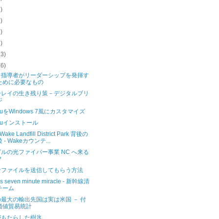
3)
8)
2)
3)
13)
16)
－指導者がリーダーシップを発揮す
ために必要なもの
ーレイの生き残り策－デジタルブリ
ジ
ntuをWindows 7風にカスタマイズ
ntuインストール
 Wake Landfill District Park 背後の
 - Wakeカウンテ...
ルの光ファイバー事業 NC へ来る
？
なファイルを送信してもらう方法
's seven minute miracle - 新幹線清
チーム
最大の輸出先国は実は米国 － 付
価値貿易統計
がもたらした樹氷