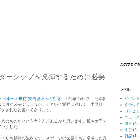
このブログ
ダーシップを発揮するために必要
ラベル
 日本への期待 安倍総理への期待
」の記事の中で、「指導
イベント
めに何が必要でしょうか。」という質問に対して、李登輝・
クラウド
答をされたと書いてあります。
コンピュ
ニュース
ためのものだという考え方があるかと思います。私も大学で
映画
(4)
ていました。
学び
(4)
雑記
(1)
さよりも精神の強さです。スポーツの世界でも、卓越した身