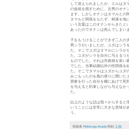
して迎えられましたが、エルはタ
の血統を残すために、次男のオナ
ます。しかしオナンはタマルとの
タマルと関係をもたず、精液を地
いう言葉はこのオナンからきたと
あったのでオナンは死んでしまい
子をもうけることができず二人の
男シラがいましたが、ユダはシラ
た。そこでユダはタマルにシラが
た。ユダがシラを自分に与えるつ
ものでした。それは売春婦を装い
でした。当事結婚以外の性関係を
た。そこでタマルはユダからユダ
みごもったのを風の便りに聞いた
買春を行った自分を棚にあげて死
を与えると約束しながら与えなか
た。
以上のような話は我々からすると
いうことには非常に大きな意味が
う。
投稿者
Hidetsugu Asada
時刻:
1:46