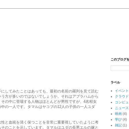
このブログ
ラベル
イベント
手にしてみたことはあっても、最初の名前の羅列を見て読む
いう方が多いのではないでしょうか。それはアブラハムから
クラウド
。その中に登場する人物はほとんどが男性ですが、4名程女
コンピュ
中の一人です。タマルはヤコブの12人の子供の一人ユダ
ニュース
映画
(4)
学び
(4)
は性と血統を清く保つことを非常に重要視していたように考
雑記
(1)
もそのことを示しています。タマルはユダの長男エルの嫁と