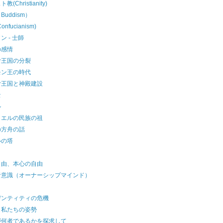
(Christianity)
Buddism）
nfucianism)
ン - 士師
の感情
ヤ王国の分裂
モン王の時代
ヤ王国と神殿建設
セ
ル
ラエルの民族の祖
の方舟の話
ルの塔
自由、本心の自由
者意識（オーナーシップマインド）
デンティティの危機
と私たちの姿勢
が何者であるかを探求して