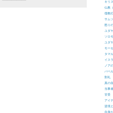
キリスト教
仏教（
儒教(Co
サムソ
怒り
ユダ
ソロ
ユダ
モー
タマ
イス
ノア
バベ
割礼
真の
当事
甘受
アイ
逆境
自身