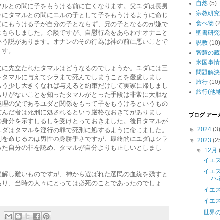
自然
(5)
マルとの間に子をもうける前に亡くなります。父ユダは長男
宗教研究
ンにタマルとの間にエルの子として子をもうけるように命じ
食べ物
(2
間にもうける子が自分の子とならず、兄の子となるのが嫌で
にもらしました。余談ですが、自慰行為をあらわすオナニと
聖書研究
いう説があります。オナンのその行為は神の前に悪いことで
説教
(10)
ます。
智慧の蔵
米国事情
夫に先立たれたタマルはどうなるのでしょうか。ユダには三
問題解決
をタマルに与えてシラまで死んでしまうことを憂慮しまし
旅行
(10)
もう少し大きくなれば与えると約束だけして実家に帰しまし
旅行(他地
もりがないことを知ったタマルがとった手段は非常に大胆な
義理の父であるユダと関係をもって子をもうけるというもの
結んだ者は死刑に処されるという厳格なおきてがありまし
ブログ アー
の身分を示すしるしを受けとっておきました。後日タマルが
►
2024
(3)
ユダはタマルを淫行の罪で死刑に処するように命じました。
刑を命じるのは男性の身勝手さですが、最終的にユダはシラ
▼
2023
(2
った自分の非を認め、タマルが自分よりも正しいとしまし
▼
12月
イエス
イエ
理解し難いものですが、神から選ばれた選民の血統を残すと
ハ
あり、当時の人々にとっては必死のことであったのでしょ
イエ
イエ
世界