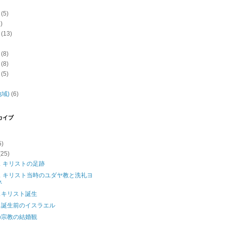
(5)
)
(13)
(8)
(8)
(5)
域)
(6)
カイブ
5)
(25)
 キリストの足跡
ス キリスト当時のユダヤ教と洗礼ヨ
ネ
スキリスト誕生
ス誕生前のイスラエル
の宗教の結婚観